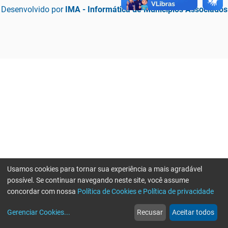
Desenvolvido por
IMA - Informática de Municípios Associados
Usamos cookies para tornar sua experiência a mais agradável
possível. Se continuar navegando neste site, você assume
concordar com nossa
Política de Cookies e Política de privacidade
home
build_circle
event
web
more_horiz
Erro ao enviar informações, por favor tente novamente
Gerenciar Cookies
...
Recusar
Aceitar todos
Início
Serviços
Eventos
Notícias
Mais