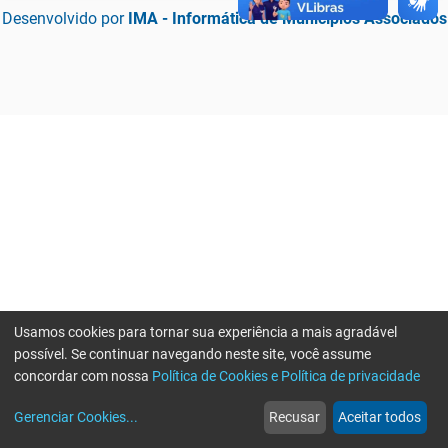
Desenvolvido por
IMA - Informática de Municípios Associados
Usamos cookies para tornar sua experiência a mais agradável
possível. Se continuar navegando neste site, você assume
concordar com nossa
Política de Cookies e Política de privacidade
home
build_circle
event
web
more_horiz
Erro ao enviar informações, por favor tente novamente
Gerenciar Cookies
...
Recusar
Aceitar todos
Início
Serviços
Eventos
Notícias
Mais