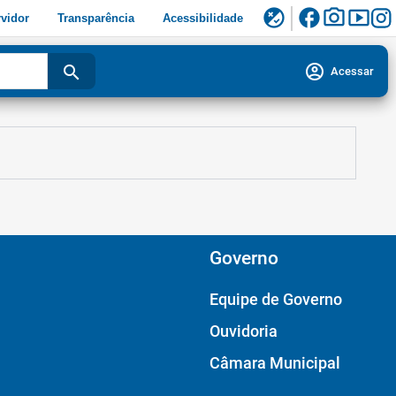
facebook
photo_camera
smart_display
flaky
vidor
Transparência
Acessibilidade
account_circle
search
Acessar
Governo
Equipe de Governo
Ouvidoria
Câmara Municipal