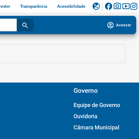
facebook
photo_camera
smart_display
flaky
vidor
Transparência
Acessibilidade
account_circle
search
Acessar
Governo
Equipe de Governo
Ouvidoria
Câmara Municipal