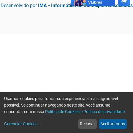
Desenvolvido por
IMA - Informática de Municípios Associados
Usamos cookies para tornar sua experiência a mais agradável
possível. Se continuar navegando neste site, você assume
concordar com nossa
Política de Cookies e Política de privacidade
home
build_circle
event
web
more_horiz
Erro ao enviar informações, por favor tente novamente
Gerenciar Cookies
...
Recusar
Aceitar todos
Início
Serviços
Eventos
Notícias
Mais