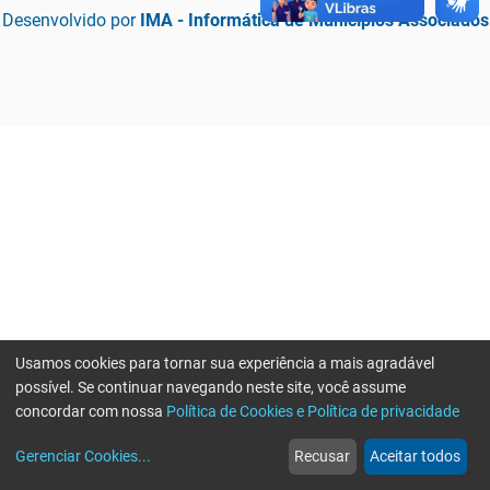
Desenvolvido por
IMA - Informática de Municípios Associados
Usamos cookies para tornar sua experiência a mais agradável
possível. Se continuar navegando neste site, você assume
concordar com nossa
Política de Cookies e Política de privacidade
home
build_circle
event
web
more_horiz
Erro ao enviar informações, por favor tente novamente
Gerenciar Cookies
...
Recusar
Aceitar todos
Início
Serviços
Eventos
Notícias
Mais