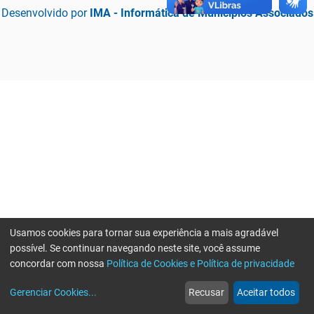
Desenvolvido por
IMA - Informática de Municípios Associados
Usamos cookies para tornar sua experiência a mais agradável
possível. Se continuar navegando neste site, você assume
concordar com nossa
Política de Cookies e Política de privacidade
home
build_circle
event
web
more_horiz
Erro ao enviar informações, por favor tente novamente
Gerenciar Cookies
...
Recusar
Aceitar todos
Início
Serviços
Eventos
Notícias
Mais