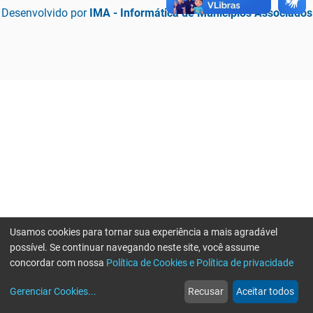
Desenvolvido por
IMA - Informática de Municípios Associados
Usamos cookies para tornar sua experiência a mais agradável
possível. Se continuar navegando neste site, você assume
concordar com nossa
Política de Cookies e Política de privacidade
home
build_circle
event
web
more_horiz
Erro ao enviar informações, por favor tente novamente
Gerenciar Cookies
...
Recusar
Aceitar todos
Início
Serviços
Eventos
Notícias
Mais