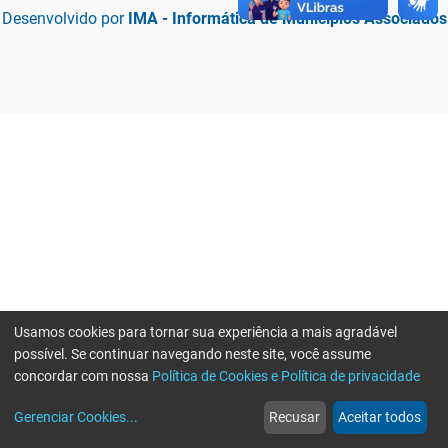
Desenvolvido por
IMA - Informática de Municípios Associados
Usamos cookies para tornar sua experiência a mais agradável
possível. Se continuar navegando neste site, você assume
concordar com nossa
Política de Cookies e Política de privacidade
home
build_circle
event
web
more_horiz
Erro ao enviar informações, por favor tente novamente
Gerenciar Cookies
...
Recusar
Aceitar todos
Início
Serviços
Eventos
Notícias
Mais