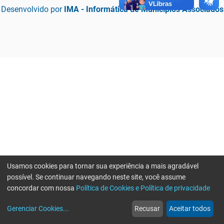
Desenvolvido por
IMA - Informática de Municípios Associados
Usamos cookies para tornar sua experiência a mais agradável
possível. Se continuar navegando neste site, você assume
concordar com nossa
Política de Cookies e Política de privacidade
home
build_circle
event
web
more_horiz
Erro ao enviar informações, por favor tente novamente
Gerenciar Cookies
...
Recusar
Aceitar todos
Início
Serviços
Eventos
Notícias
Mais