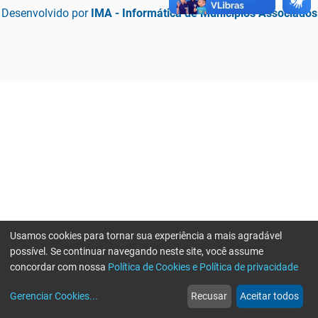
Desenvolvido por
IMA - Informática de Municípios Associados
Usamos cookies para tornar sua experiência a mais agradável
possível. Se continuar navegando neste site, você assume
concordar com nossa
Política de Cookies e Política de privacidade
home
build_circle
event
web
more_horiz
Erro ao enviar informações, por favor tente novamente
Gerenciar Cookies
...
Recusar
Aceitar todos
Início
Serviços
Eventos
Notícias
Mais