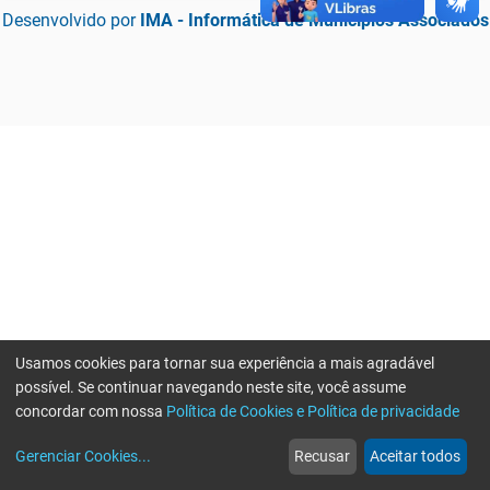
Desenvolvido por
IMA - Informática de Municípios Associados
Usamos cookies para tornar sua experiência a mais agradável
possível. Se continuar navegando neste site, você assume
concordar com nossa
Política de Cookies e Política de privacidade
home
build_circle
event
web
more_horiz
Erro ao enviar informações, por favor tente novamente
Gerenciar Cookies
...
Recusar
Aceitar todos
Início
Serviços
Eventos
Notícias
Mais