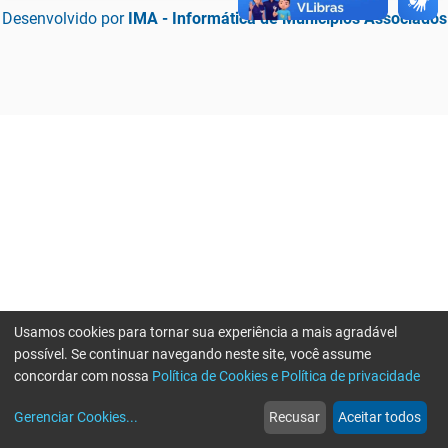
Desenvolvido por
IMA - Informática de Municípios Associados
Usamos cookies para tornar sua experiência a mais agradável
possível. Se continuar navegando neste site, você assume
concordar com nossa
Política de Cookies e Política de privacidade
home
build_circle
event
web
more_horiz
Erro ao enviar informações, por favor tente novamente
Gerenciar Cookies
...
Recusar
Aceitar todos
Início
Serviços
Eventos
Notícias
Mais