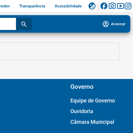
facebook
photo_camera
smart_display
flaky
vidor
Transparência
Acessibilidade
account_circle
search
Acessar
Governo
Equipe de Governo
Ouvidoria
Câmara Municipal