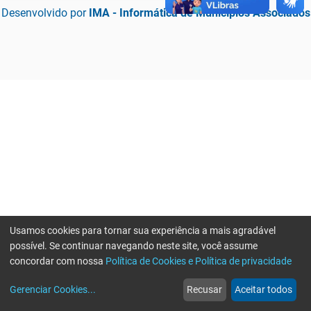
Desenvolvido por
IMA - Informática de Municípios Associados
Usamos cookies para tornar sua experiência a mais agradável
possível. Se continuar navegando neste site, você assume
concordar com nossa
Política de Cookies e Política de privacidade
home
build_circle
event
web
more_horiz
Erro ao enviar informações, por favor tente novamente
Gerenciar Cookies
...
Recusar
Aceitar todos
Início
Serviços
Eventos
Notícias
Mais