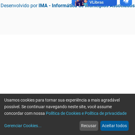
Desenvolvido por
IMA - Informática de Municípios Associados
Usamos cookies para tornar sua experiência a mais agradável
possível. Se continuar navegando neste site, você assume
concordar com nossa
Política de Cookies e Política de privacidade
home
build_circle
event
web
more_horiz
Erro ao enviar informações, por favor tente novamente
Gerenciar Cookies
...
Recusar
Aceitar todos
Início
Serviços
Eventos
Notícias
Mais