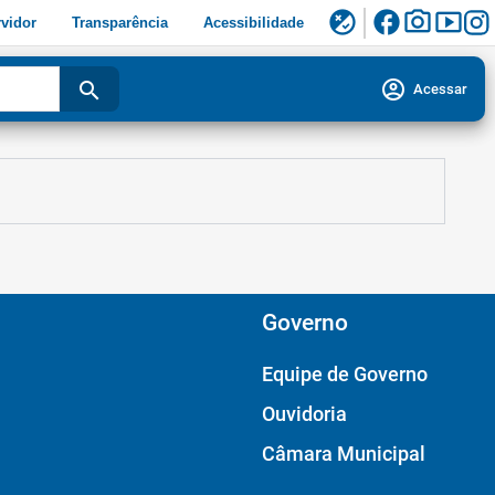
facebook
photo_camera
smart_display
flaky
vidor
Transparência
Acessibilidade
account_circle
search
Acessar
Governo
Equipe de Governo
Ouvidoria
Câmara Municipal