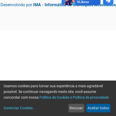
Desenvolvido por
IMA - Informática de Municípios Associados
Usamos cookies para tornar sua experiência a mais agradável
possível. Se continuar navegando neste site, você assume
concordar com nossa
Política de Cookies e Política de privacidade
home
build_circle
event
web
more_horiz
Erro ao enviar informações, por favor tente novamente
Gerenciar Cookies
...
Recusar
Aceitar todos
Início
Serviços
Eventos
Notícias
Mais