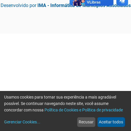
Desenvolvido por
IMA - Informática de Municípios Associados
Usamos cookies para tornar sua experiência a mais agradável
possível. Se continuar navegando neste site, você assume
concordar com nossa
Política de Cookies e Política de privacidade
home
build_circle
event
web
more_horiz
Erro ao enviar informações, por favor tente novamente
Gerenciar Cookies
...
Recusar
Aceitar todos
Início
Serviços
Eventos
Notícias
Mais