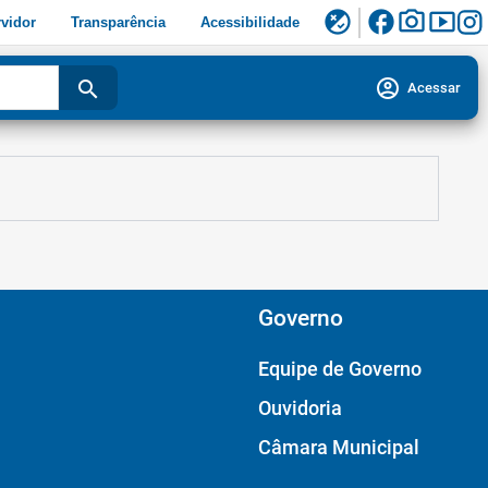
facebook
photo_camera
smart_display
flaky
vidor
Transparência
Acessibilidade
account_circle
search
Acessar
Governo
Equipe de Governo
Ouvidoria
Câmara Municipal