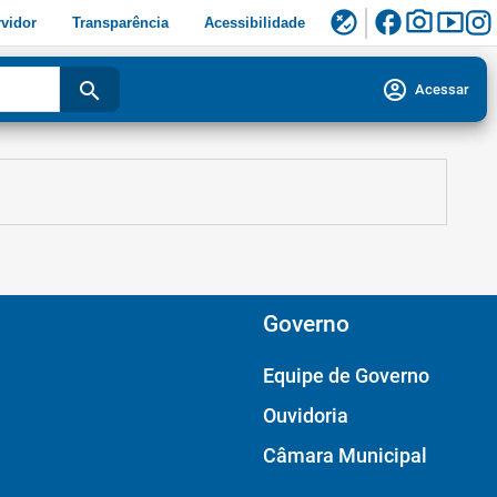
facebook
photo_camera
smart_display
flaky
vidor
Transparência
Acessibilidade
account_circle
search
Acessar
Governo
Equipe de Governo
Ouvidoria
Câmara Municipal