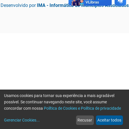
Desenvolvido por
IMA - Informática de Municípios Associados
Usamos cookies para tornar sua experiência a mais agradável
possível. Se continuar navegando neste site, você assume
concordar com nossa
Política de Cookies e Política de privacidade
home
build_circle
event
web
more_horiz
Erro ao enviar informações, por favor tente novamente
Gerenciar Cookies
...
Recusar
Aceitar todos
Início
Serviços
Eventos
Notícias
Mais