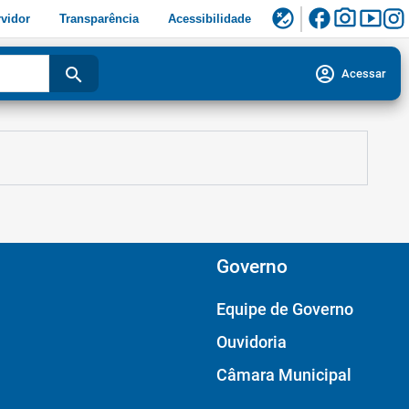
facebook
photo_camera
smart_display
flaky
vidor
Transparência
Acessibilidade
account_circle
search
Acessar
Governo
Equipe de Governo
Ouvidoria
Câmara Municipal