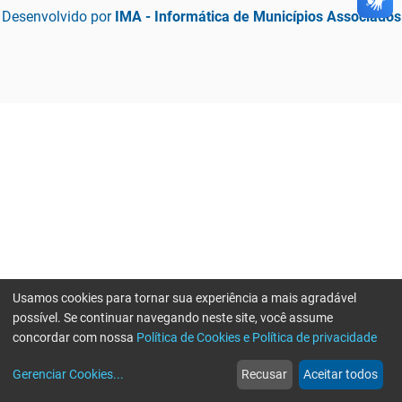
Desenvolvido por
IMA - Informática de Municípios Associados
Usamos cookies para tornar sua experiência a mais agradável
possível. Se continuar navegando neste site, você assume
concordar com nossa
Política de Cookies e Política de privacidade
home
build_circle
event
web
more_horiz
Gerenciar Cookies
...
Recusar
Aceitar todos
Início
Serviços
Eventos
Notícias
Mais