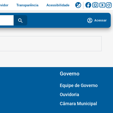
facebook
photo_camera
smart_display
flaky
vidor
Transparência
Acessibilidade
account_circle
search
Acessar
Governo
Equipe de Governo
Ouvidoria
Câmara Municipal