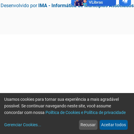
Desenvolvido por
IMA - Informática de Municípios Associados
Usamos cookies para tornar sua experiência a mais agradável
possível. Se continuar navegando neste site, você assume
concordar com nossa
Política de Cookies e Política de privacidade
home
build_circle
event
web
more_horiz
Erro ao enviar informações, por favor tente novamente
Gerenciar Cookies
...
Recusar
Aceitar todos
Início
Serviços
Eventos
Notícias
Mais