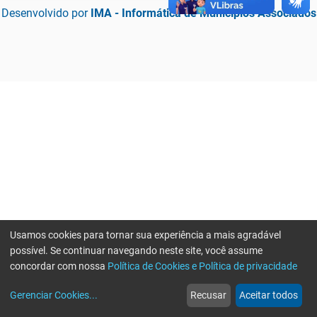
Desenvolvido por
IMA - Informática de Municípios Associados
Usamos cookies para tornar sua experiência a mais agradável
possível. Se continuar navegando neste site, você assume
concordar com nossa
Política de Cookies e Política de privacidade
home
build_circle
event
web
more_horiz
Erro ao enviar informações, por favor tente novamente
Gerenciar Cookies
...
Recusar
Aceitar todos
Início
Serviços
Eventos
Notícias
Mais