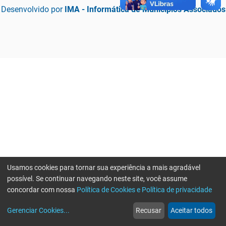
Desenvolvido por
IMA - Informática de Municípios Associados
Usamos cookies para tornar sua experiência a mais agradável
possível. Se continuar navegando neste site, você assume
concordar com nossa
Política de Cookies e Política de privacidade
home
build_circle
event
web
more_horiz
Erro ao enviar informações, por favor tente novamente
Gerenciar Cookies
...
Recusar
Aceitar todos
Início
Serviços
Eventos
Notícias
Mais