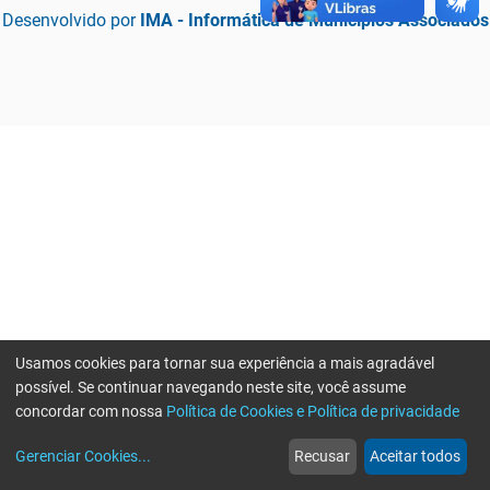
Desenvolvido por
IMA - Informática de Municípios Associados
Usamos cookies para tornar sua experiência a mais agradável
possível. Se continuar navegando neste site, você assume
concordar com nossa
Política de Cookies e Política de privacidade
home
build_circle
event
web
more_horiz
Erro ao enviar informações, por favor tente novamente
Gerenciar Cookies
...
Recusar
Aceitar todos
Início
Serviços
Eventos
Notícias
Mais