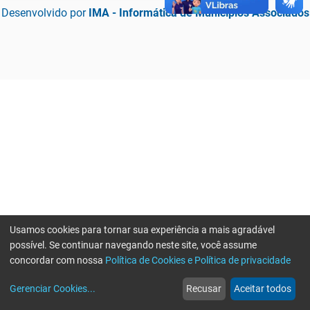
Desenvolvido por
IMA - Informática de Municípios Associados
Usamos cookies para tornar sua experiência a mais agradável
possível. Se continuar navegando neste site, você assume
concordar com nossa
Política de Cookies e Política de privacidade
home
build_circle
event
web
more_horiz
Erro ao enviar informações, por favor tente novamente
Gerenciar Cookies
...
Recusar
Aceitar todos
Início
Serviços
Eventos
Notícias
Mais