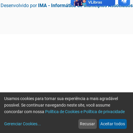
Desenvolvido por
IMA - Informática de Municípios Associados
Usamos cookies para tornar sua experiência a mais agradável
possível. Se continuar navegando neste site, você assume
concordar com nossa
Política de Cookies e Política de privacidade
home
build_circle
event
web
more_horiz
Erro ao enviar informações, por favor tente novamente
Gerenciar Cookies
...
Recusar
Aceitar todos
Início
Serviços
Eventos
Notícias
Mais