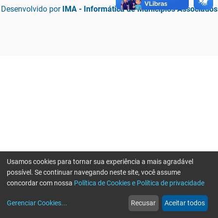
Desenvolvido por
IMA - Informática de Municípios Associados
Usamos cookies para tornar sua experiência a mais agradável
possível. Se continuar navegando neste site, você assume
concordar com nossa
Política de Cookies e Política de privacidade
home
build_circle
event
web
more_horiz
Erro ao enviar informações, por favor tente novamente
Gerenciar Cookies
...
Recusar
Aceitar todos
Início
Serviços
Eventos
Notícias
Mais