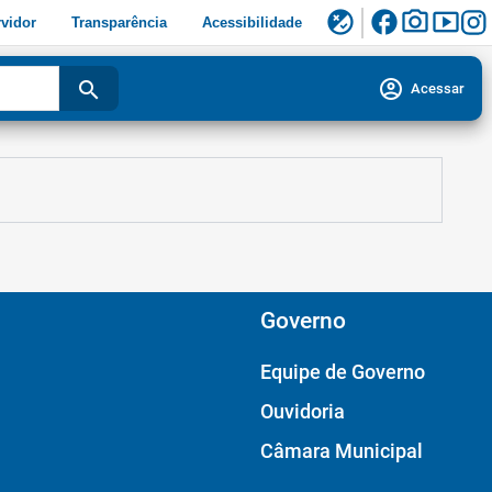
facebook
photo_camera
smart_display
flaky
vidor
Transparência
Acessibilidade
account_circle
search
Acessar
Governo
Equipe de Governo
Ouvidoria
Câmara Municipal