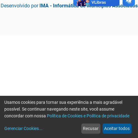
Desenvolvido por
IMA - Informática de Municípios Associados
Usamos cookies para tornar sua experiência a mais agradável
possível. Se continuar navegando neste site, você assume
concordar com nossa
Política de Cookies e Política de privacidade
home
build_circle
event
web
more_horiz
Erro ao enviar informações, por favor tente novamente
Gerenciar Cookies
...
Recusar
Aceitar todos
Início
Serviços
Eventos
Notícias
Mais