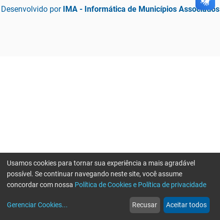
Desenvolvido por
IMA - Informática de Municípios Associados
Usamos cookies para tornar sua experiência a mais agradável
possível. Se continuar navegando neste site, você assume
concordar com nossa
Política de Cookies e Política de privacidade
home
build_circle
event
web
more_horiz
Gerenciar Cookies
...
Recusar
Aceitar todos
Início
Serviços
Eventos
Notícias
Mais