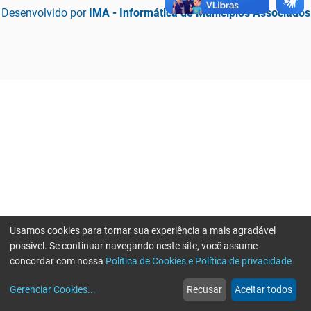
Desenvolvido por
IMA - Informática de Municípios Associados
Usamos cookies para tornar sua experiência a mais agradável
possível. Se continuar navegando neste site, você assume
concordar com nossa
Política de Cookies e Política de privacidade
home
build_circle
event
web
more_horiz
Erro ao enviar informações, por favor tente novamente
Gerenciar Cookies
...
Recusar
Aceitar todos
Início
Serviços
Eventos
Notícias
Mais