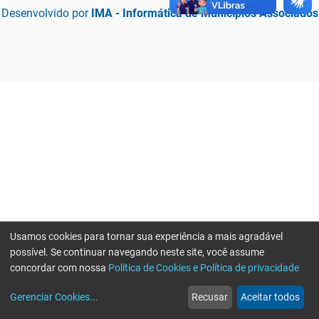
Desenvolvido por
IMA - Informática de Municípios Associados
Usamos cookies para tornar sua experiência a mais agradável
possível. Se continuar navegando neste site, você assume
concordar com nossa
Política de Cookies e Política de privacidade
home
build_circle
event
web
more_horiz
Erro ao enviar informações, por favor tente novamente
Gerenciar Cookies
...
Recusar
Aceitar todos
Início
Serviços
Eventos
Notícias
Mais