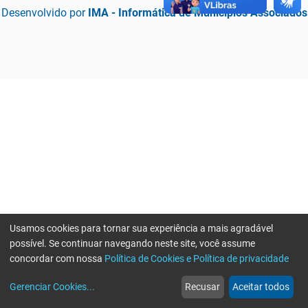
Desenvolvido por
IMA - Informática de Municípios Associados
Usamos cookies para tornar sua experiência a mais agradável
possível. Se continuar navegando neste site, você assume
concordar com nossa
Política de Cookies e Política de privacidade
home
build_circle
event
web
more_horiz
Erro ao enviar informações, por favor tente novamente
Gerenciar Cookies
...
Recusar
Aceitar todos
Início
Serviços
Eventos
Notícias
Mais