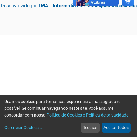
Desenvolvido por
IMA - Informática de Municípios Associados
Usamos cookies para tornar sua experiência a mais agradável
possível. Se continuar navegando neste site, você assume
concordar com nossa
Política de Cookies e Política de privacidade
home
build_circle
event
web
more_horiz
Erro ao enviar informações, por favor tente novamente
Gerenciar Cookies
...
Recusar
Aceitar todos
Início
Serviços
Eventos
Notícias
Mais