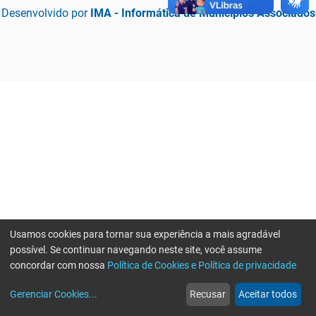
Desenvolvido por
IMA - Informática de Municípios Associados
Usamos cookies para tornar sua experiência a mais agradável
possível. Se continuar navegando neste site, você assume
concordar com nossa
Política de Cookies e Política de privacidade
home
build_circle
event
web
more_horiz
Erro ao enviar informações, por favor tente novamente
Gerenciar Cookies
...
Recusar
Aceitar todos
Início
Serviços
Eventos
Notícias
Mais