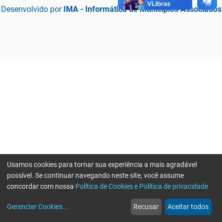
Desenvolvido por
IMA - Informática de Municípios Associados
Usamos cookies para tornar sua experiência a mais agradável
possível. Se continuar navegando neste site, você assume
concordar com nossa
Política de Cookies e Política de privacidade
home
build_circle
event
web
more_horiz
Erro ao enviar informações, por favor tente novamente
Gerenciar Cookies
...
Recusar
Aceitar todos
Início
Serviços
Eventos
Notícias
Mais