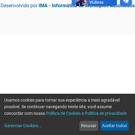
Desenvolvido por
IMA - Informática de Municípios Associados
Usamos cookies para tornar sua experiência a mais agradável
possível. Se continuar navegando neste site, você assume
concordar com nossa
Política de Cookies e Política de privacidade
home
build_circle
event
web
more_horiz
Erro ao enviar informações, por favor tente novamente
Gerenciar Cookies
...
Recusar
Aceitar todos
Início
Serviços
Eventos
Notícias
Mais