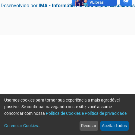
Desenvolvido por
IMA - Informática de Municípios Associados
Usamos cookies para tornar sua experiência a mais agradável
possível. Se continuar navegando neste site, você assume
concordar com nossa
Política de Cookies e Política de privacidade
home
build_circle
event
web
more_horiz
Erro ao enviar informações, por favor tente novamente
Gerenciar Cookies
...
Recusar
Aceitar todos
Início
Serviços
Eventos
Notícias
Mais