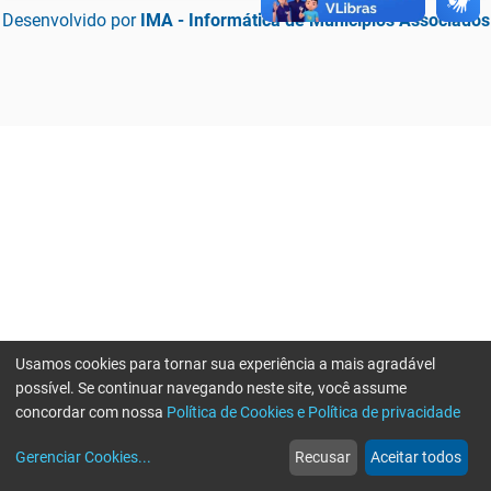
Desenvolvido por
IMA - Informática de Municípios Associados
Usamos cookies para tornar sua experiência a mais agradável
possível. Se continuar navegando neste site, você assume
concordar com nossa
Política de Cookies e Política de privacidade
home
build_circle
event
web
more_horiz
Erro ao enviar informações, por favor tente novamente
Gerenciar Cookies
...
Recusar
Aceitar todos
Início
Serviços
Eventos
Notícias
Mais