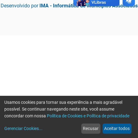
Desenvolvido por
IMA - Informática de Municípios Associados
Usamos cookies para tornar sua experiência a mais agradável
possível. Se continuar navegando neste site, você assume
concordar com nossa
Política de Cookies e Política de privacidade
home
build_circle
event
web
more_horiz
Erro ao enviar informações, por favor tente novamente
Gerenciar Cookies
...
Recusar
Aceitar todos
Início
Serviços
Eventos
Notícias
Mais