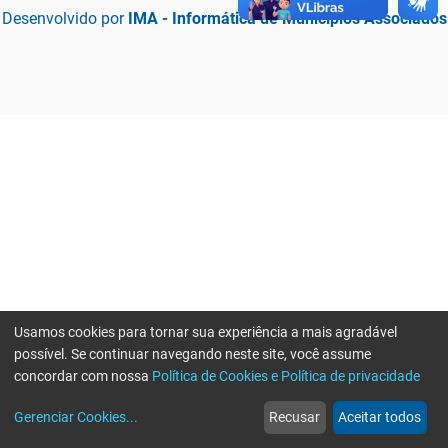
Desenvolvido por
IMA - Informática de Municípios Associados
Usamos cookies para tornar sua experiência a mais agradável
possível. Se continuar navegando neste site, você assume
concordar com nossa
Política de Cookies e Política de privacidade
home
build_circle
event
web
more_horiz
Erro ao enviar informações, por favor tente novamente
Gerenciar Cookies
...
Recusar
Aceitar todos
Início
Serviços
Eventos
Notícias
Mais