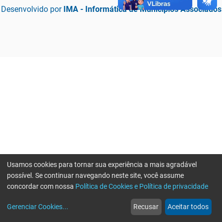
Desenvolvido por
IMA - Informática de Municípios Associados
Usamos cookies para tornar sua experiência a mais agradável
possível. Se continuar navegando neste site, você assume
concordar com nossa
Política de Cookies e Política de privacidade
home
build_circle
event
web
more_horiz
Erro ao enviar informações, por favor tente novamente
Gerenciar Cookies
...
Recusar
Aceitar todos
Início
Serviços
Eventos
Notícias
Mais