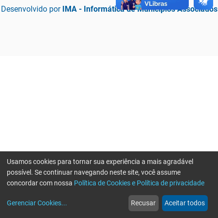
Desenvolvido por
IMA - Informática de Municípios Associados
Usamos cookies para tornar sua experiência a mais agradável
possível. Se continuar navegando neste site, você assume
concordar com nossa
Política de Cookies e Política de privacidade
home
build_circle
event
web
more_horiz
Erro ao enviar informações, por favor tente novamente
Gerenciar Cookies
...
Recusar
Aceitar todos
Início
Serviços
Eventos
Notícias
Mais