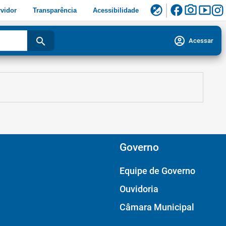
facebook
photo_camera
smart_display
flaky
vidor
Transparência
Acessibilidade
account_circle
search
Acessar
Governo
Equipe de Governo
Ouvidoria
Câmara Municipal