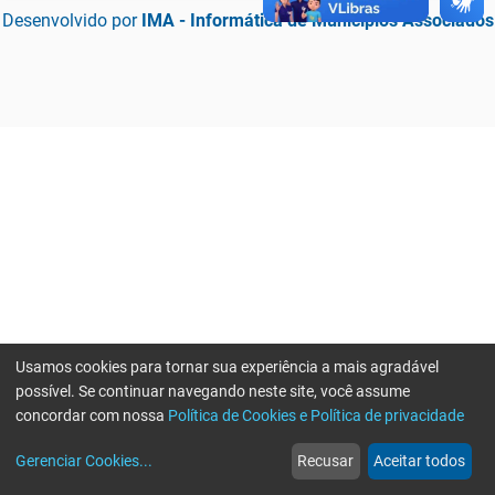
Desenvolvido por
IMA - Informática de Municípios Associados
Usamos cookies para tornar sua experiência a mais agradável
possível. Se continuar navegando neste site, você assume
concordar com nossa
Política de Cookies e Política de privacidade
home
build_circle
event
web
more_horiz
Erro ao enviar informações, por favor tente novamente
Gerenciar Cookies
...
Recusar
Aceitar todos
Início
Serviços
Eventos
Notícias
Mais